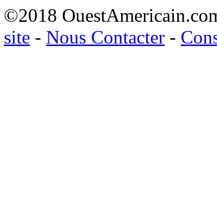
©2018 OuestAmericain.co
site
-
Nous Contacter
-
Cons